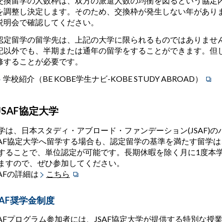
交換留学の人数枠は、双方の派遣人数の均衡を図るという協定
を調整し決定します。そのため、交換枠が発生しない年があり
説明会で確認してください。
認定留学の留学先は、上記の大学に限られるものではありませ
記以外でも、半期または通年の留学をすることができます。但
修することが必要です。
学校紹介（BE KOBE学生ナビ-KOBE STUDY ABROAD）
JSAF協定大学
学は、日本スタディ・アブロード・ファンデーション(JSAF)
SAF協定大学へ留学する場合も、認定留学の基準を満たす留学
することで、単位認定が可能です。長期休暇を除く月に1度本
ますので、ぜひ参加してください。
SAFの詳細は
こちら
SAF奨学金制度
SAFプログラム参加者には、JSAF協定大学が提供する特別な授