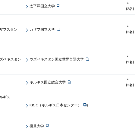
＊
太平洋国立大学
(2名)
＊
ザフスタン
カザフ国立大学
(2名)
＊
ズベキスタン
ウズベキスタン国立世界言語大学
(2名)
＊
キルギス国立総合大学
(2名)
ルギス
KRJC（キルギス日本センター）
）
復旦大学