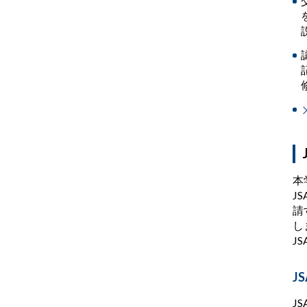
本
J
請
し
J
J
J