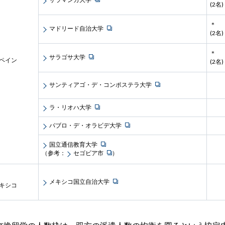
(2名)
＊
マドリード自治大学
(2名)
＊
サラゴサ大学
ペイン
(2名)
サンティアゴ・デ・コンポステラ大学
ラ・リオハ大学
パブロ・デ・オラビデ大学
国立通信教育大学
（参考：
セゴビア市
）
メキシコ国立自治大学
キシコ