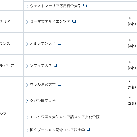
ウェストファリア応用科学大学
＊
タリア
ローマ大学サピエンツァ
(2名)
＊
ランス
オルレアン大学
(3名)
＊
ルガリア
ソフィア大学
(2名)
＊
ウラル連邦大学
(2名)
＊
クバン国立大学
(2名)
シア
モスクワ国立大学ロシア語ロシア文化学院
国立プーシキン記念ロシア語大学