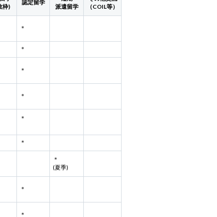
認定留学
数枠)
派遣留学
（COIL等）
＊
＊
＊
＊
＊
＊
＊
(夏季)
＊
＊