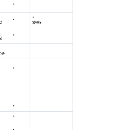
＊
＊
＊
名)
(夏季)
＊
名)
のみ
＊
＊
＊
＊