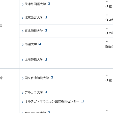
＊
天津外国語大学
(1名)
＊
北京語言大学
(1-2
国
＊
東北師範大学
(1-2
＊
南開大学
院生
上海師範大学
＊
湾
国立台湾師範大学
(1名)
アルカラ大学
オルテガ・マラニョン国際教育センター
＊
サラマンカ大学