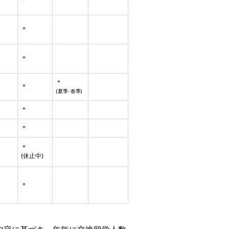
＊
＊
＊
＊
(夏季･春季)
＊
＊
＊
(休止中)
＊