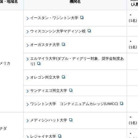
国・地域名
機関名
(人
＊
イースタン・ワシントン大学
(1名)
ウィスコンシン大学マディソン校
＊
オーガスタナ大学
(1名)
エルマイラ大学(ダブル・ディグリー対象、奨学金制度あ
メリカ
り)
オレゴン州立大学
サンディエゴ州立大学
ワシントン大学 コンティニュアムカレッジ(UWCC)
＊
メディシンハット大学
(1名)
ナダ
＊
レジャイナ大学