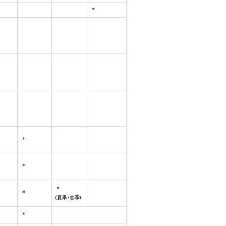
＊
＊
＊
＊
＊
(夏季･春季)
＊