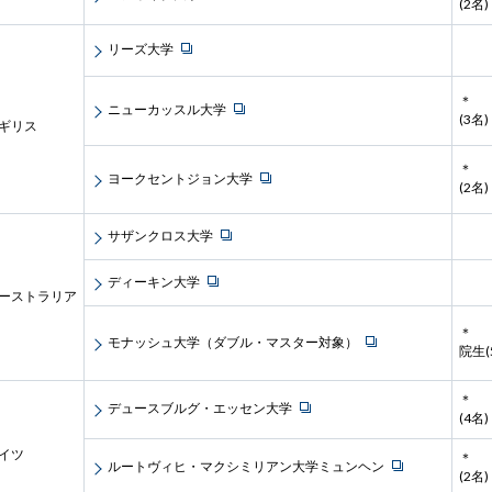
(2名)
リーズ大学
＊
ニューカッスル大学
(3名)
ギリス
＊
ヨークセントジョン大学
(2名)
サザンクロス大学
ディーキン大学
ーストラリア
＊
モナッシュ大学（ダブル・マスター対象）
院生(
＊
デュースブルグ・エッセン大学
(4名)
イツ
＊
ルートヴィヒ・マクシミリアン大学ミュンヘン
(2名)