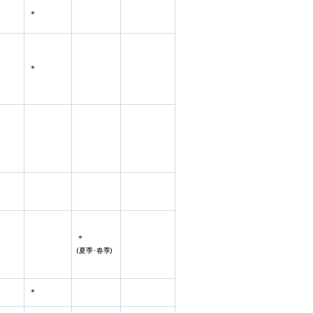
＊
＊
＊
(夏季･春季)
＊