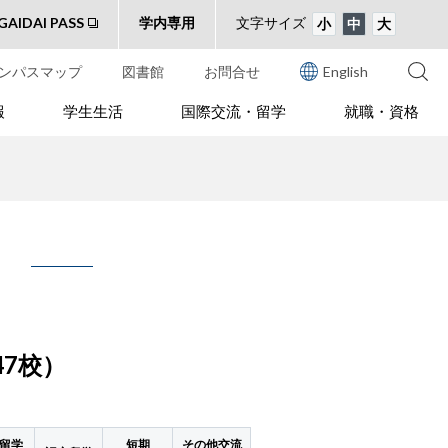
GAIDAI PASS
学内専用
文字サイズ
小
中
大
ンパスマップ
図書館
お問合せ
English
報
学生生活
国際交流・留学
就職・資格
47校）
留学
短期
その他交流