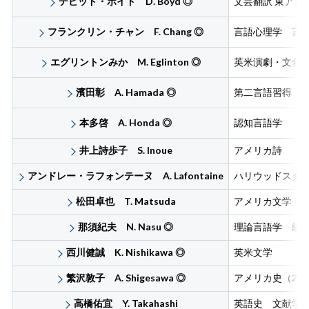
デビッド・ボイド D. Boyd
◎
文芸翻訳 東アジ
フランクリン・チャン F. Chang
◎
言語心理学 言
エグリントンみか M. Eglinton
◎
英米演劇・文化
濱田彰 A. Hamada
◎
第二言語習得 
本多啓 A. Honda
◎
認知言語学
井上詩歩子 S. Inoue
アメリカ詩
アンドレー・ラフォンテーヌ A. Lafontaine
ハリウッドスタ
松田卓也 T. Matsuda
アメリカ文学
那須紀夫 N. Nasu
◎
理論言語学 統
西川健誠 K. Nishikawa
◎
英米文学
繁沢敦子 A. Shigesawa
◎
アメリカ史（20
高橋佑宜 Y. Takahashi
英語史 文献学