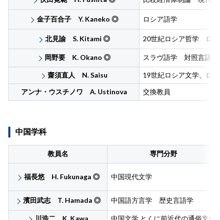
金子百合子 Y. Kaneko
◎
ロシア語学
北見諭 S. Kitami
◎
20世紀ロシア哲学 ロ
岡野要 K. Okano
◎
スラヴ語学 対照言語学
齋須直人 N. Saisu
19世紀ロシア文学、ロ
アンナ・ウスチノワ A. Ustinova
交換教員
中国学科
教員名
専門分野
福長悠 H. Fukunaga
◎
中国現代文学
濱田武志 T. Hamada
◎
中国語方言学 歴史言語学
川浩二 K. Kawa
中国文学 とくに前近代の通俗文学