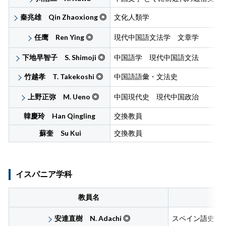
秦兆雄 Qin Zhaoxiong
◎
文化人類学
任鹰 Ren Ying
◎
現代中国語文法学 文章学
下地早智子 S. Shimoji
◎
中国語学 現代中国語文法
竹越孝 T. Takekoshi
◎
中国語語彙・文法史
上野正弥 M. Ueno
◎
中国現代史 現代中国政治
韓慶玲 Han Qingling
交換教員
蘇奎
Su Kui
交換教員
イスパニア学科
教員名
安達直樹 N. Adachi
◎
スペイン語史 