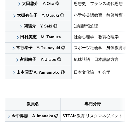
太田悠介 Y. Ota
◎
思想史 フランス現代思想
大槻有佳子 Y. Otsuki
◎
小学校英語教育 教師教育・教
関陽介 Y. Seki
◎
知能情報処理
田村美恵 M. Tamura
社会心理学 教育心理学
常行泰子 Y. Tsuneyuki
◎
スポーツ社会学 身体教育学
占部由子 Y. Urabe
◎
琉球諸語 日本語諸方言
山本昭宏 A. Yamamoto
◎
日本文化論 社会学
教員名
専門分野
今中厚志 A. Imanaka
◎
STEAM教育
リスクマネジメント