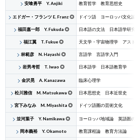
安喰勇平 Y. Anjiki
教育哲学 教育思想史
エドガー・フランツ E. Franz
◎
ドイツ語 ヨーロッパ文化論
福田嘉一郎 Y. Fukuda
◎
日本語の文法 日本語学研究
福江翼 T. Fukue
◎
天文学・宇宙物理学 アストロ
林範彦 N. Hayashi
◎
言語学 言語学入門
岩男考哲 T. Iwao
◎
日本語学 日本語教育学
金沢晃 A. Kanazawa
臨床心理学
松川雅信 M. Matsukawa
◎
日本思想史 日本近世史
宮下みなみ M. Miyashita
◎
ドイツ語圏の芸術文化
並河葉子 Y. Namikawa
◎
ヨーロッパ地域論 英語圏の文
岡本義裕 Y. Okamoto
教育課程論 教育方法論