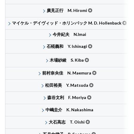
廣見正行 M. Hiromi
◎
マイケル・デイヴィッド・ホリンバック M. D. Hollenback
◎
今井紀夫 N.Imai
石椛義和 Y. Ishinagi
◎
木場紗綾 S. Kiba
◎
前村奈央佳 N. Maemura
◎
松田裕美 Y. Matsuda
◎
森谷文利 F. Moriya
◎
中嶋圭介 K. Nakashima
大石高志 T. Oishi
◎