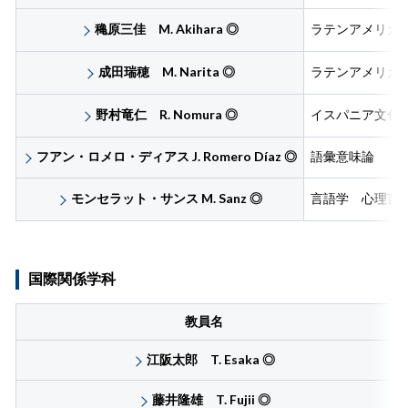
穐原三佳 M. Akihara
◎
ラテンアメリカ
成田瑞穂 M. Narita
◎
ラテンアメリカ
野村竜仁 R. Nomura
◎
イスパニア文化
フアン・ロメロ・ディアス
J. Romero Díaz
◎
語彙意味論
モンセラット・サンス M. Sanz
◎
言語学 心理言
国際関係学科
教員名
江阪太郎 T. Esaka
◎
藤井隆雄 T. Fujii
◎