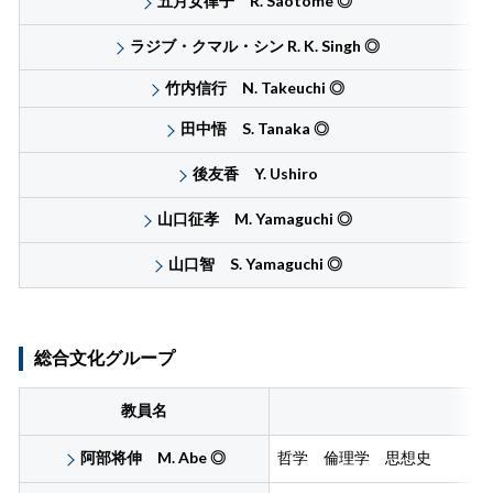
五月女律子 R. Saotome
◎
ラジブ・クマル・シン R. K. Singh
◎
竹内信行 N. Takeuchi
◎
田中悟 S. Tanaka
◎
後友香 Y. Ushiro
山口征孝 M. Yamaguchi
◎
山口智 S. Yamaguchi
◎
総合文化グループ
教員名
阿部将伸 M. Abe
◎
哲学 倫理学 思想史