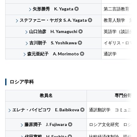
矢形勝秀 K. Yagata
◎
第二言語教育 
ステファニー・ヤガタ S. A. Yagata
◎
教育人類学 第
山口治彦 H. Yamaguchi
◎
英語学（談話分
吉川朗子 S. Yoshikawa
◎
イギリス・ロマ
森元亜紀子 A. Morimoto
◎
通訳学
ロシア学科
教員名
専門分野
エレナ・バイビコワ E. Baibikova
◎
通訳翻訳学 コミュニケ
藤原潤子 J. Fujiwara
◎
ロシア文化研究 ロシア
伏田寛範 H. Fushita
◎
比較経済体制論 現代ロ