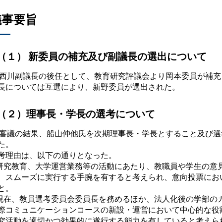
議事要旨
（１） 新委員の補充及び副議長の選出について
川副議長の後任として、教育研究評議会より岡本委員が補充
長については互選により、新野委員が選出された。
（２）理事長・学長の選考について
議の結果、船山仲他氏を次期理事長・学長とすること及び選
た。
考理由は、以下の通りとなった。
.研究教育、大学運営業務等の活動にあたり、教職員や学生の意
、スムーズに実行する手腕を有すると考えられ、意向投票にお
と。
.現在、教員選考委員会委員長を務めるほか、法人化後の学部の
際コミュニケーションコースの新設・運営において中心的な役
究活動を適切かつ効果的に遂行する能力を有していると考えら