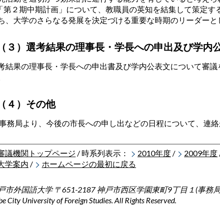
.「第２期中期計画」について、教職員の英知を結集して策定す
ち、大学のさらなる発展を決定づける重要な時期のリーダーと
（３）選考結果の理事長・学長への申出及び学内
考結果の理事長・学長への申出書及び学内公表文について審議
。
（４）その他
務局より、今後の市長への申し出などの日程について、連絡
審議機関トップページ
/ 時系列表示：
2010年度
/
2009年度
大学案内
/
ホームページの最初に戻る
戸市外国語大学 〒651-2187 神戸市西区学園東町9丁目１(事務局） Pho
e City University of Foreign Studies. All Rights Reserved.