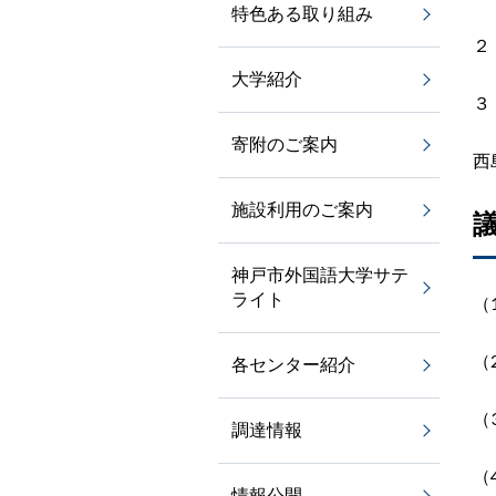
特色ある取り組み
２
大学紹介
３
寄附のご案内
西
施設利用のご案内
神戸市外国語大学サテ
ライト
（
（
各センター紹介
（
調達情報
（
情報公開