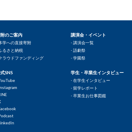
寄附のご案内
講演会・イベント
本学への直接寄附
講演会一覧
ふるさと納税
語劇祭
クラウドファンディング
学園祭
式SNS
学生・卒業生インタビュー
YouTube
在学生インタビュー
Instagram
留学レポート
LINE
卒業生お仕事図鑑
X
Facebook
Podcast
LinkedIn