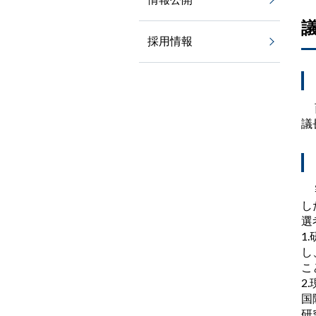
採用情報
西
議
審
し
選
1
し
こ
2
国
研