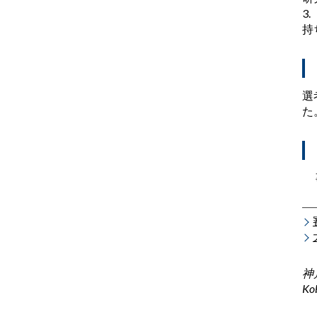
3
持
選
た
事
神
Kob