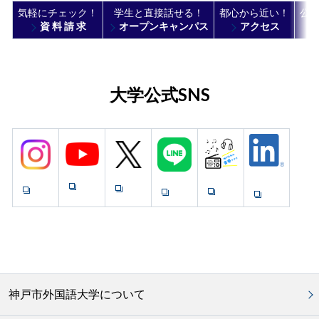
気軽にチェック！
学生と直接話せる！
都心から近い！
公
資 料 請 求
オープンキャンパス
アクセス
大学公式SNS
神戸市外国語大学について