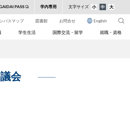
GAIDAI PASS
学内専用
文字サイズ
小
中
大
ンパスマップ
図書館
お問合せ
English
報
学生生活
国際交流・留学
就職・資格
評議会