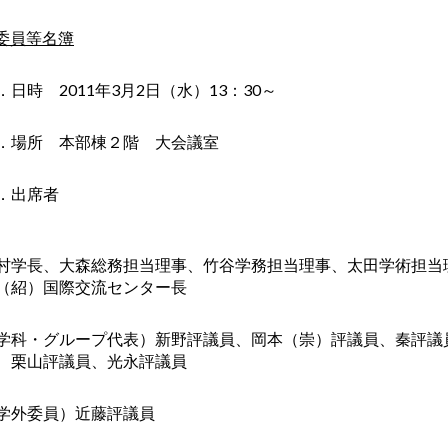
委員等名簿
．日時 2011年3月2日（水）13：30～
．場所 本部棟２階 大会議室
．出席者
村学長、大森総務担当理事、竹谷学務担当理事、太田学術担当
（紹）国際交流センター長
学科・グループ代表）新野評議員、岡本（崇）評議員、秦評議
、栗山評議員、光永評議員
学外委員）近藤評議員