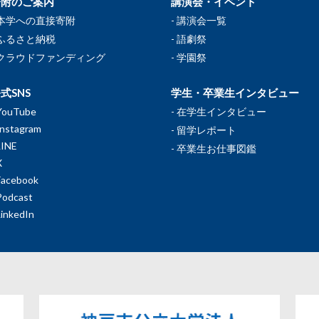
寄附のご案内
講演会・イベント
本学への直接寄附
講演会一覧
ふるさと納税
語劇祭
クラウドファンディング
学園祭
式SNS
学生・卒業生インタビュー
YouTube
在学生インタビュー
Instagram
留学レポート
LINE
卒業生お仕事図鑑
X
Facebook
Podcast
LinkedIn