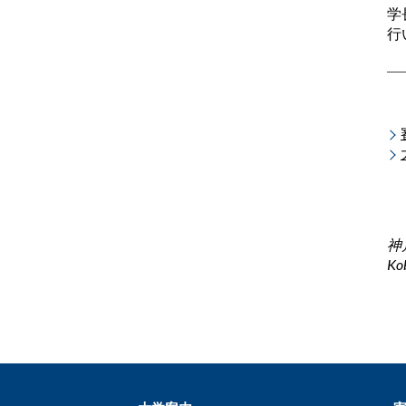
学
行
神
Kob