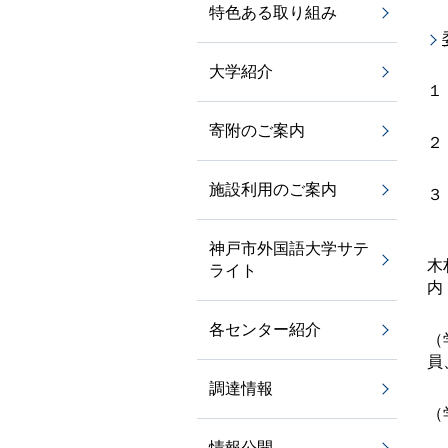
特色ある取り組み
大学紹介
１
寄附のご案内
２
施設利用のご案内
３
神戸市外国語大学サテ
木
ライト
内
各センター紹介
（
員
調達情報
（
情報公開