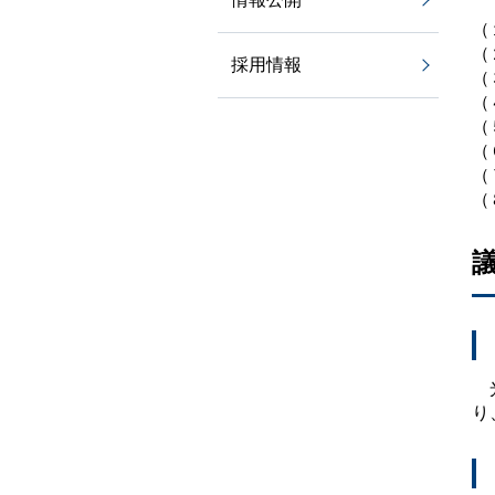
（
（
採用情報
（
（
（
（
（
（
光
り