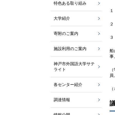
特色ある取り組み
１
大学紹介
２
寄附のご案内
３
施設利用のご案内
船
事
神戸市外国語大学サテ
ライト
（
員
各センター紹介
（
調達情報
情報公開