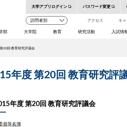
大学アプリログイン
パスワード変更
アクセス
キャ
学部
大学院
教育
研究活動
入試情
度 第20回 教育研究評議会
015年度 第20回 教育研究評
015
年度 第20回 教育研究評議会
委員等名簿