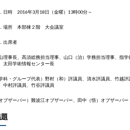
．日時 2016年3月18日（金曜）13時00分～
．場所 本部棟２階 大会議室
．出席者
山理事長、髙須総務担当理事、山口（治）学務担当理事、指学
、太田学術情報センター長
学科・グループ代表）野村（和）評議員、清水評議員、竹越評
、中村評議員、竹谷評議員
オブザーバー）難波江オブザーバー、田中（悟）オブザーバー
議題