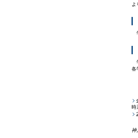
よ
学
学
各
時
神