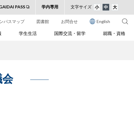
GAIDAI PASS
学内専用
文字サイズ
小
中
大
ンパスマップ
図書館
お問合せ
English
報
学生生活
国際交流・留学
就職・資格
議会