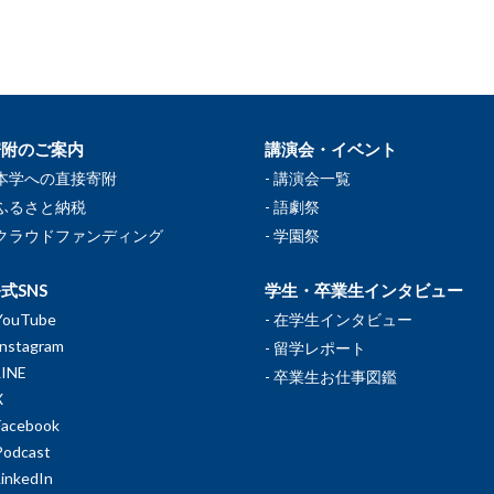
寄附のご案内
講演会・イベント
本学への直接寄附
講演会一覧
ふるさと納税
語劇祭
クラウドファンディング
学園祭
式SNS
学生・卒業生インタビュー
YouTube
在学生インタビュー
Instagram
留学レポート
LINE
卒業生お仕事図鑑
X
Facebook
Podcast
LinkedIn