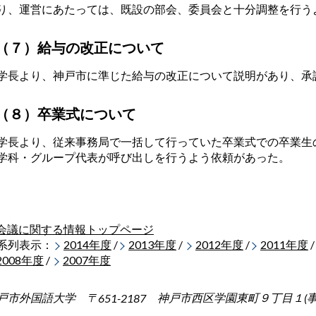
り、運営にあたっては、既設の部会、委員会と十分調整を行う
（７）給与の改正について
長より、神戸市に準じた給与の改正について説明があり、承
（８）卒業式について
長より、従来事務局で一括して行っていた卒業式での卒業生
学科・グループ代表が呼び出しを行うよう依頼があった。
会議に関する情報トップページ
系列表示：
2014年度
/
2013年度
/
2012年度
/
2011年度
/
2008年度
/
2007年度
戸市外国語大学 〒
神戸市西区学園東町９丁目１
651-2187
(