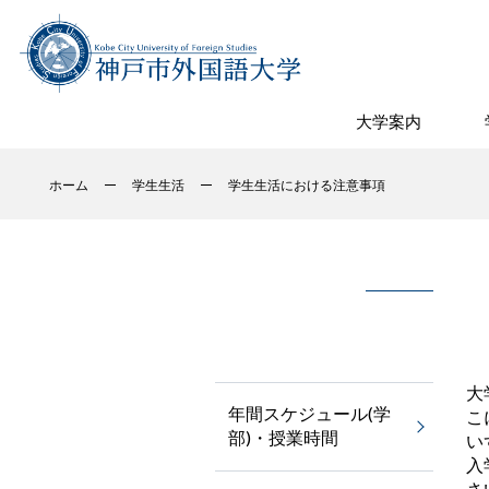
大学案内
ホーム
学生生活
学生生活における注意事項
大
年間スケジュール(学
こ
部)・授業時間
い
入
さ