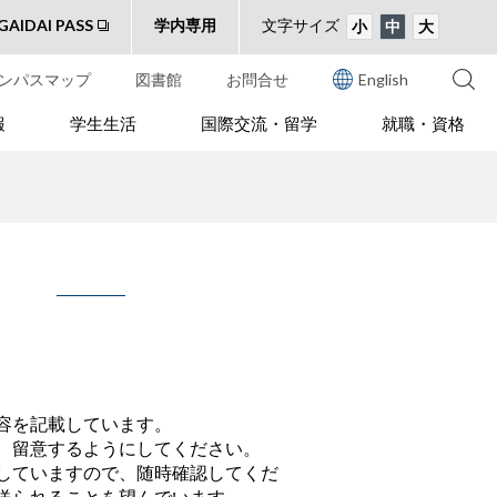
GAIDAI PASS
学内専用
文字サイズ
小
中
大
ンパスマップ
図書館
お問合せ
English
報
学生生活
国際交流・留学
就職・資格
容を記載しています。
、留意するようにしてください。
していますので、随時確認してくだ
送られることを望んでいます。