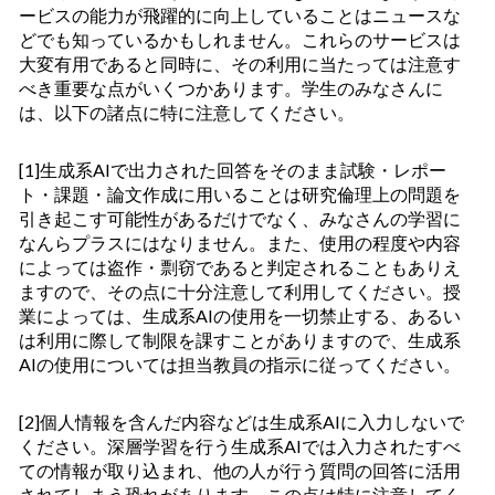
ービスの能力が飛躍的に向上していることは
ニュースな
どでも知っているかもしれません
。
これらのサービスは
大変有用であると同時に、
その利用に当たっては
注意
す
べき重要な点がいくつかあります
。学生のみなさんに
は
、
以下の
諸
点に特に注意
してください。
[1]
生成系
AI
で出力された
回答
をそのまま試験・レポー
ト・課題・論文作成に用いることは
研究倫理上の問題を
引き起こす可能性があるだけでなく
、みなさんの学習に
なんらプラスに
は
なりません。
また、使用の程度や内容
によっては盗作・剽窃であると判定されることもありえ
ますので、
その点に十分注意して利用してください
。
授
業によっては
、
生成系
AI
の使用を一切禁止
する
、
あるい
は
利用に際して
制限
を課すことがありますので、
生成系
AI
の使用については担当教員の指示に従ってください。
[2]
個人情報を含んだ内容などは生成系
AI
に
入力しない
で
ください。深層学習を行う生成系
AI
では
入力された
すべ
ての情報
が取り込まれ
、他の人
が行う質問
の回答に活用
されてしまう恐れがあります。この点は特に注意してく