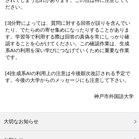
ださい。
[3]
分野によっては
、質問に対する回答
が
誤
りを含んでい
た
り、
でたらめの寄せ集めに
なったりする
ことがありま
す。学習等で利用する際は
回答の
真偽を
常に
しっかり
確
認することを心がけてください
。
この確認作業は、生成
系AIの利用を深い学びにつなげていくために
重要な作業
です。
[4]
生成系
AI
の利用上の注意は今後順次改訂される予定で
す。今後の大学からのメッセージにも注意して下さい。
神戸市外国語大学
大切なお知らせ