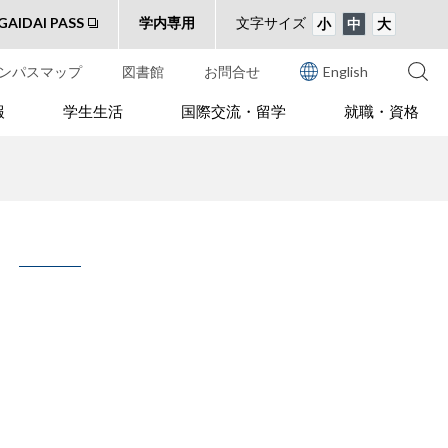
GAIDAI PASS
学内専用
文字サイズ
小
中
大
ンパスマップ
図書館
お問合せ
English
報
学生生活
国際交流・留学
就職・資格