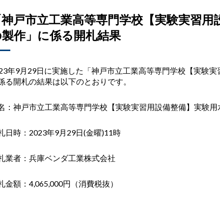
「神戸市立工業高等専門学校【実験実習用
の製作」に係る開札結果
23
年
9
月
29
日に実施した「神戸市立工業高等専門学校【実験実
係る開札の結果は以下のとおりです。
名：神戸市立工業高等専門学校【実験実習用設備整備】実験用
札日時：
2023
年
9
月
29
日
(
金曜
)
11
時
札業者：兵庫ベンダ工業株式会社
札金額：4,065,000円（消費税抜）