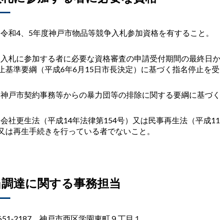
)
令和
4
、
5
年度神戸市物品等競争入札参加資格を有すること。
)
入札に参加する者に必要な資格審査の申請受付期間の最終日
止基準要綱（平成
6
年
6
月
15
日市長決定）に基づく指名停止を受
)
神戸市契約事務等からの暴力団等の排除に関する要綱に基づ
)
会社更生法（平成
14
年法律第
154
号）又は民事再生法（平成
11
又は再生手続きを行っている者でないこと。
当調達に関する事務担当
651-2187 神戸市西区学園東町９丁目１