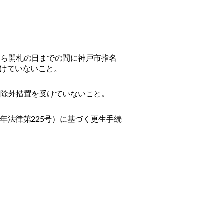
から開札の日までの間に神戸市指名
けていないこと。
く除外措置を受けていないこと。
年法律第
225
号）に基づく更生手続