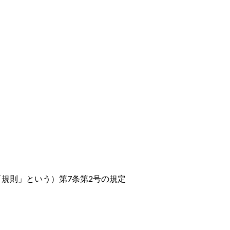
「規則」という）第
7
条第
2
号の規定