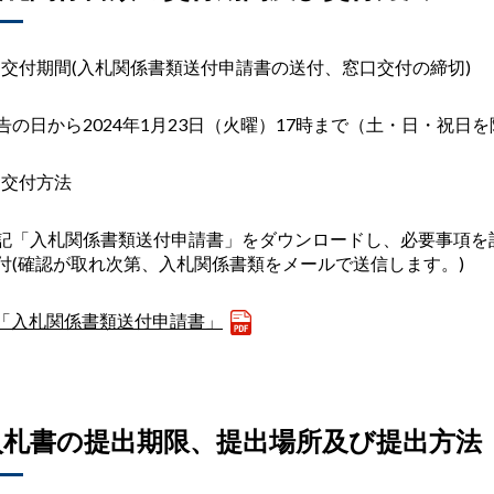
)
交付期間
(
入札関係書類送付申請書の送付、窓口交付の締切
)
告の日から
2024
年
1
月
23
日（火曜）
17
時まで（土・日・祝日を
)
交付方法
記「入札関係書類送付申請書」をダウンロードし、必要事項を
付
(
確認が取れ次第、入札関係書類をメールで送信します。
)
「入札関係書類送付申請書」
入札書の提出期限、提出場所及び提出方法