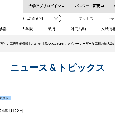
大学アプリログイン
パスワード変更
アクセス
キャ
学部
大学院
教育
研究活動
入試情
イン工房設備機器】AccTek社製AKJ1530FBファイバーレーザー加工機の輸入及
ニュース & トピックス
入札情報
024年1月22日