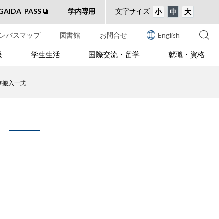
GAIDAI PASS
学内専用
文字サイズ
小
中
大
ンパスマップ
図書館
お問合せ
English
報
学生生活
国際交流・留学
就職・資格
び搬入一式