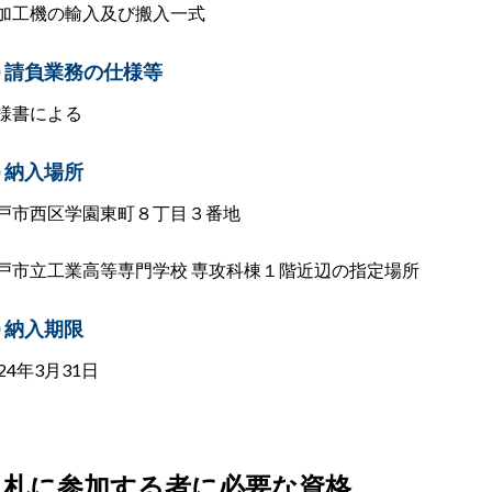
加工機の輸入及び搬入一式
)
請負業務の仕様等
様書による
3) 納入場所
戸市西区学園東町８丁目３番地
戸市立工業高等専門学校 専攻科棟１階近辺の指定場所
)
納入期限
24年
3
月
31
日
入札に参加する者に必要な資格