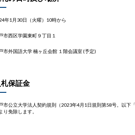
24
年
1
月
30
日（火曜）
10
時から
戸市西区学園東町９丁目１
戸市外国語大学 楠ヶ丘会館 １階会議室
(
予定
)
入札保証金
戸市公立大学法人契約規則（2023年4月1日規則第58号。以下
より免除します。