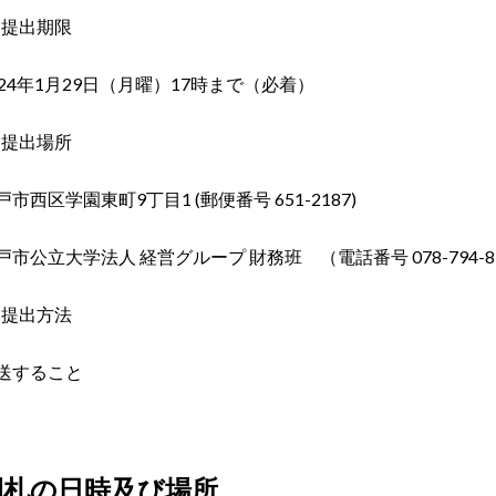
)
提出期限
24
年
1
月
29
日（月曜）
17
時まで（必着）
2) 提出場所
戸市西区学園東町9丁目1 (郵便番号 651-2187)
戸市公立大学法人 経営グループ 財務班 （電話番号
078-794-8
)
提出方法
送すること
開札の日時及び場所