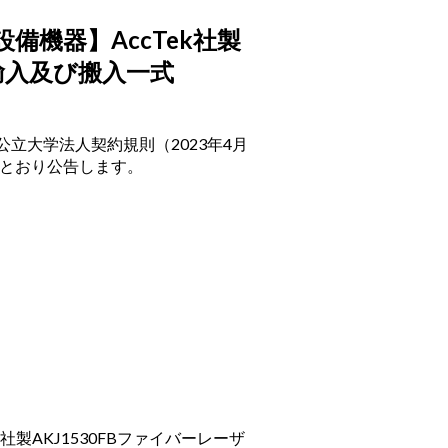
機器】AccTek社製
の輸入及び搬入一式
公立大学法人契約規則（
2023
年
4
月
とおり公告します。
社製
AKJ1530FB
ファイバーレーザ