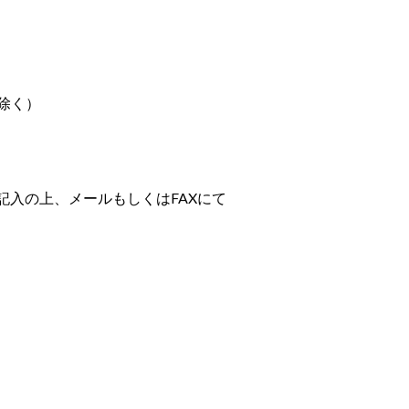
除く）
記入の上、メールもしくは
FAX
にて