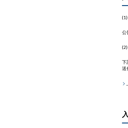
(1
公
(2
下
送