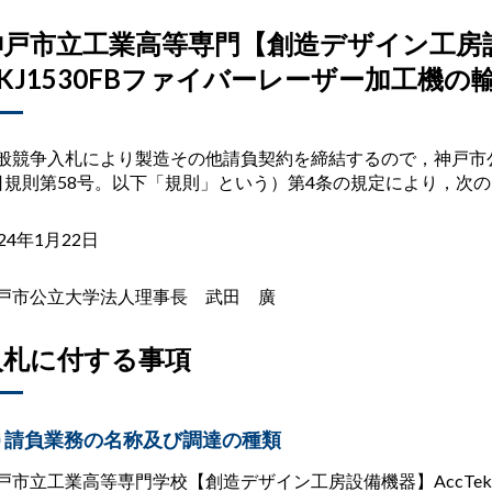
神戸市立工業高等専門【創造デザイン工房設備
AKJ1530FBファイバーレーザー加工機
般競争入札により製造その他請負契約を締結するので，神戸市
日規則第
58
号。以下「規則」という）第
4
条の規定により，次の
024年1月22日
戸市公立大学法人理事長 武田 廣
入札に付する事項
)
請負業務の名称及び調達の種類
戸市立工業高等専門学校【創造デザイン工房設備機器】
AccTek