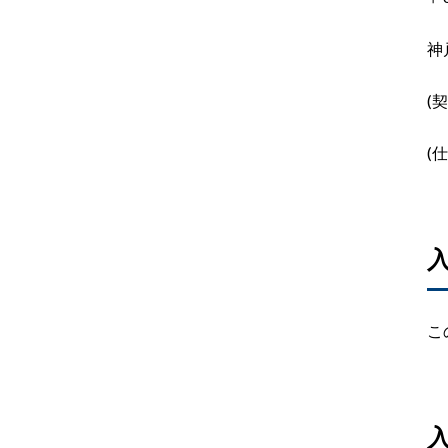
神
(
契
(
こ