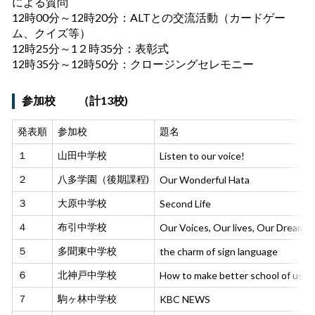
による質問
12時00分～12時20分：ALTとの交流活動（カードゲー
ム、クイズ等）
12時25分～1２時35分：表彰式
12時35分～12時50分：クロージングセレモニー
参加校 （計13校)
発表順
参加校
題名
１
山田中学校
Listen to our voice!
２
八多学園（後期課程)
Our Wonderful Hata
３
大原中学校
Second Life
４
布引中学校
Our Voices, Our lives, Our Dream 
５
多聞東中学校
the charm of sign language
６
北神戸中学校
How to make better school of us.
７
駒ヶ林中学校
KBC NEWS