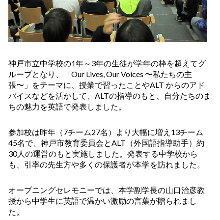
神戸市立中学校の1年～3年の生徒が学年の枠を超えてグ
ループとなり
、「Our Lives, Our Voices 〜私たちの主
張〜」
をテーマに、授業で習ったことやALT からのアド
バイスなどを活かして、ALTの指導のもと、自分たちのま
ちの魅力を英語で発表しました。
参加校は昨年（7チーム27名）より大幅に増え13チーム
45名
で、神戸市教育委員会とALT（外国語指導助手）約
30人の運営のもと実施しました。発表する中学校から
も、引率の先生方や多くの保護者が本学を訪れました。
オープニングセレモニーでは、本学副学長の山口治彦教
授から中学生に英語で温かい激励の言葉が贈られまし
た。