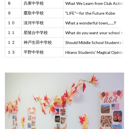
８
兵庫中学校
What We Learn from Club Activitie
９
鷹取中学校
"LIFE"―
for the Future Kobe
１０
淡河中学校
What a wonderful town,...
...
‼
１１
星陵台中学校
What do you want your school to b
１２
神戸生田中学校
Should Middle School Students Be 
１３
平野中学校
Hirano Students' Magical Opinion 