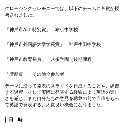
クロージングセレモニーでは、以下のチームに各賞が授
与されました。
「神⼾市ALT 特別賞」 布引中学校
「神⼾市外国語大学学⻑賞」 神戸生田中学校
「神⼾市教育⻑賞」 八多学園（後期課程）
「奨励賞」 その他全参加者
テーマに沿って発表のスライドを作成することや、練習
する過程、そして実際に発表する経験により英語の楽し
さを感じ、また
自分たちの意見を聴衆の前で自信をもっ
て英語で発表する、大変良い機会になりました。
日 時