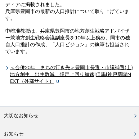
ディアに掲載されました。
兵庫県豊岡市の最新の人口推計について取り上げていま
す。
中嶋准教授は、兵庫県豊岡市の地方創生戦略アドバイザ
ー兼地方創生戦略会議副座長を10年以上務め、同市の独
自人口推計の作成、「人口ビジョン」の執筆も担当され
ています。
＜合併20年 まちの行き先＞豊岡市長選・市議補選(上)
地方創生 出生数減、想定上回り加速|但馬|神戸新聞N
EXT（外部サイト）
大切なお知らせ
お知らせ