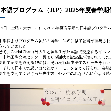
日本語プログラム（JLP）2025年度春学
月1日（金曜）
大ホールにて2025年度春学期の日本語プログラ
中学長よりプログラム参加の留学生24名に修了証書が授与さ
取っていました。
せて、Gaidai Chat（外大生と留学生が外国語で交流するイ
、中嶋国際交流センター長より感謝状と記念品が贈られました
学期で留学を終える19名は、それぞれ日本語でスピーチを行い
、そして日本での思い出などがユーモアを交えて語られ、会場
学生を支えてくださった先生方、外大生のみなさんに心より感