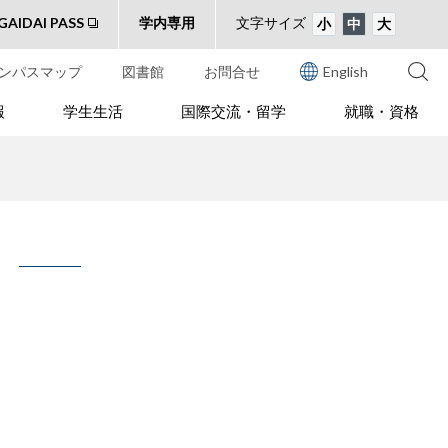
GAIDAI PASS
学内専用
文字サイズ
小
中
大
ンパスマップ
図書館
お問合せ
English
報
学生生活
国際交流・留学
就職・資格