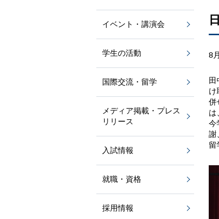
イベント・講演会
学生の活動
8
田
国際交流・留学
け
併
メディア掲載・プレス
は
リリース
今
謝
留
入試情報
就職・資格
採用情報