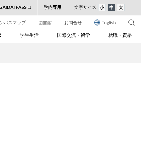
GAIDAI PASS
学内専用
文字サイズ
小
中
大
ンパスマップ
図書館
お問合せ
English
報
学生生活
国際交流・留学
就職・資格