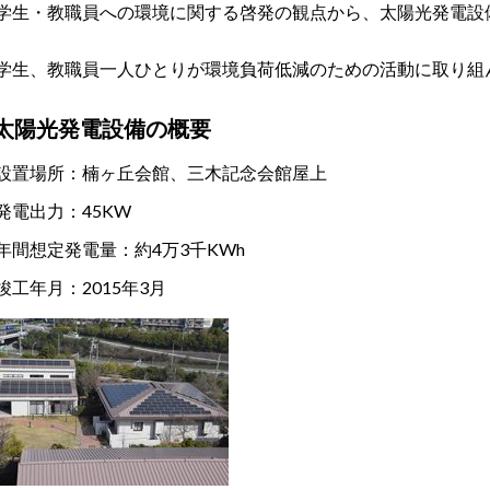
学生・教職員への環境に関する啓発の観点から、太陽光発電設
学生、教職員一人ひとりが環境負荷低減のための活動に取り組
太陽光発電設備の概要
設置場所：楠ヶ丘会館、三木記念会館屋上
発電出力：45KW
年間想定発電量：約4万3千KWh
竣工年月：2015年3月