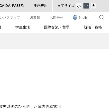
GAIDAI PASS
学内専用
文字サイズ
小
中
大
ンパスマップ
図書館
お問合せ
English
報
学生生活
国際交流・留学
就職・資格
震災以後のひっ迫した電力需給状況