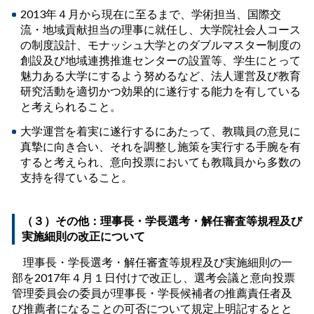
2013年４月から現在に至るまで、学術担当、国際交
流・地域貢献担当の理事に就任し、大学院社会人コース
の制度設計、モナッシュ大学とのダブルマスター制度の
創設及び地域連携推進センターの設置等、学生にとって
魅力ある大学にするよう努めるなど、法人運営及び教育
研究活動を適切かつ効果的に遂行する能力を有している
と考えられること。
大学運営を着実に遂行するにあたって、教職員の意見に
真摯に向き合い、それを調整し施策を実行する手腕を有
すると考えられ、意向投票においても教職員から多数の
支持を得ていること。
（３）その他：理事長・学長選考・解任審査等規程及び
実施細則の改正について
理事長・学長選考・解任審査等規程及び実施細則の一
部を2017年４月１日付けで改正し、選考会議と意向投票
管理委員会の委員が理事長・学長候補者の推薦責任者及
び推薦者になることの可否について規定上明記するとと