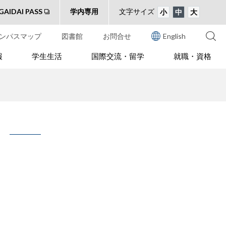
GAIDAI PASS
学内専用
文字サイズ
小
中
大
ンパスマップ
図書館
お問合せ
English
報
学生生活
国際交流・留学
就職・資格