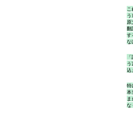
こ
う
原
翻
す
な
「
う
込
特
本
ま
な