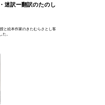
訳・迷訳ー翻訳のたのし
教授と絵本作家のきたむらさとし客
した。