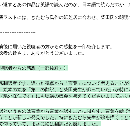
い返すとあの作品は英語で読んだのか、日本語で読んだのか、
。
演ラストには、きたむら氏作の紙芝居に合わせ、柴田氏の朗読
---------------------
演後に届いた視聴者の方からの感想を一部紹介します。
聴者の皆さま、ありがとうございました。
視聴者からの感想（一部抜粋）】
務翻訳者です。違った視点から「言葉」について考えることが
。絵本の絵を「第二の翻訳」と柴田先生が仰っていた点が特に
（県外在住です）にも聴講の機会を与えてくださいましてあり
訳というものは言葉から言葉へ訳すことに限らず、言葉を絵で
うことが新しい発見でした。特にきたむら先生が絵を描くこと
て仰っていて、まさに絵は翻訳だと感じました。