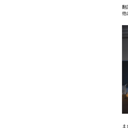
翻
他
ま