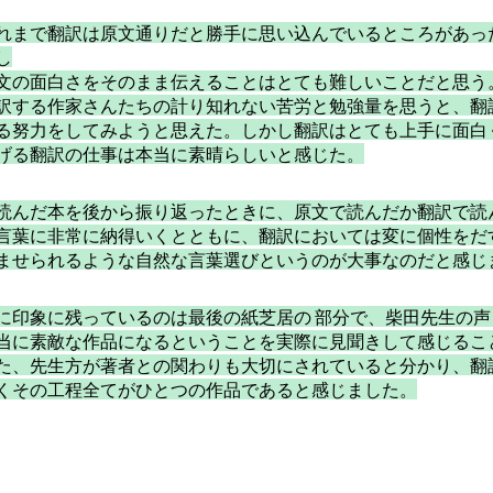
れまで翻訳は原文通りだと勝手に思い込んでいるところがあっ
し
文の面白さをそのまま伝えることはとても難しいことだと思う
訳する作家さんたちの計り知れない苦労と勉強量を思うと、翻
る努力をしてみようと思えた。しかし翻訳はとても上手に面白
げる翻訳の仕事は本当に素晴らしいと感じた。
読んだ本を後から振り返ったときに、原文で読んだか翻訳で読
言葉に非常に納得いくとともに、翻訳においては変に個性をだ
ませられるような自然な言葉選びというのが大事なのだと感じ
に印象に残っているのは最後の紙芝居の 部分で、柴田先生の
当に素敵な作品になるということを実際に見聞きして感じるこ
た、先生方が著者との関わりも大切にされていると分かり、翻
くその工程全てがひとつの作品であると感じました。