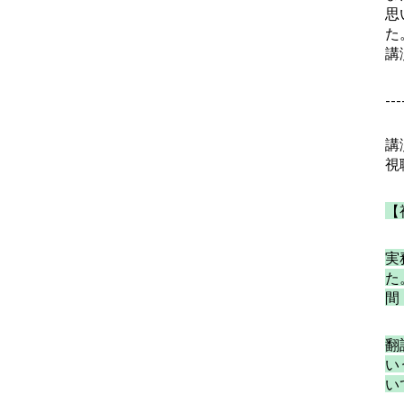
思
た
講
---
講
視
【
実
た
間
翻
い
い