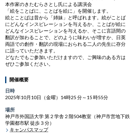
本作家のきたむらさとし氏による講演会
「絵をことばに、ことばを絵に」を開催します。
絵とことばは昔から「姉妹」と呼ばれます。絵がことば
にどんなインスピレーションを与えるか、ことばが絵に
どんなインスピレーションを与えるか、そこに言語間の
翻訳が加わることで、どのように味わいが増すか、日英
両語での創作・翻訳の現場におられる二人の先生に存分
に語っていただきます。
どなたでもご参加いただけますので、ご興味のある方は
ぜひご参加ください。
開催概要
日時
2025年10月
10
日（金曜）14時
25
分～
15
時
55
分
場所
神戸市外国語大学 第２学舎２階504教室（神戸市営地下鉄
学園都市駅 徒歩３分）
キャンパスマップ