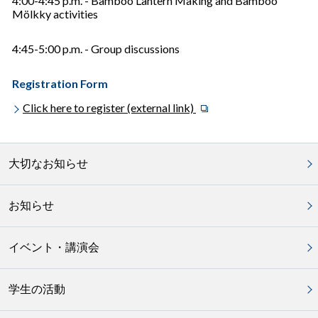
4:00-4:45 p.m. - Bamboo Lantern Making and Bamboo
Mölkky activities
4:45-5:00 p.m. - Group discussions
Registration Form
Click here to register (external link)
大切なお知らせ
お知らせ
イベント・講演会
学生の活動