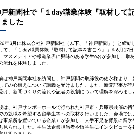
神戸新聞社で「１day職業体験『取材して
しました
26
年
3
月に株式会社神戸新聞社（以下、「神戸新聞」）と締結
して、「１
day
職業体験『取材して記事を書こう』」を6月17
、マスメディアや報道業界に興味のある学生
6
名が参加し、取
の流れを体験しました。
前は神戸新聞本社を訪問し、神戸新聞の取締役の徳永様より、
しての心構えについて講義を受けました。また、新聞記事が読
受け、新聞づくりの流れや記者の役割について理解を深めまし
後は、神戸サンボーホールで行われた神戸市・兵庫県共催の留
での就職を希望する留学生等への取材を行いました。会場では
は事業所を置いている企業）が参加し、人手不足を背景に留学
も見られました。学生は企業担当者や留学生にインタビューを
取り組みました。