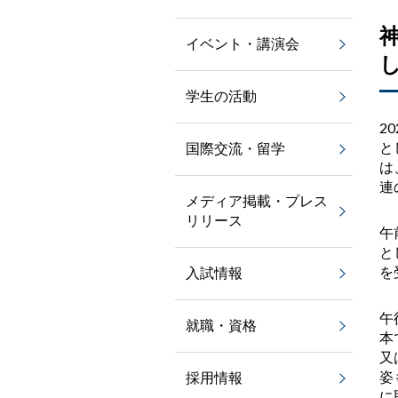
イベント・講演会
学生の活動
20
と
国際交流・留学
は
連
メディア掲載・プレス
リリース
午
と
を
入試情報
午
就職・資格
本
又
姿
採用情報
に