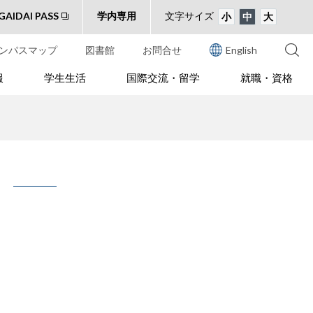
GAIDAI PASS
学内専用
文字サイズ
小
中
大
ンパスマップ
図書館
お問合せ
English
報
学生生活
国際交流・留学
就職・資格