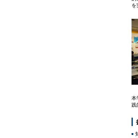
を
本
践