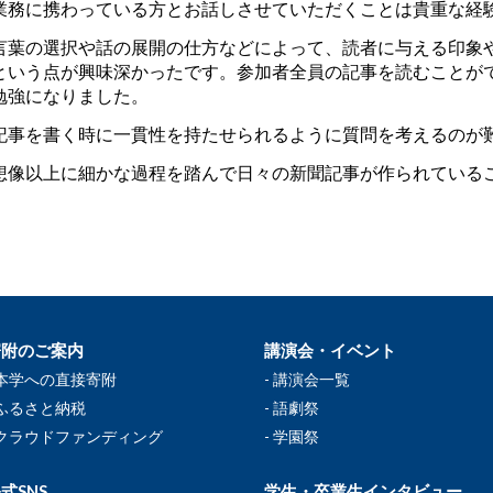
業務に携わっている方とお話しさせていただくことは貴重な経
言葉の選択や話の展開の仕方などによって、読者に与える印象
という点が興味深かったです。参加者全員の記事を読むことが
勉強になりました。
記事を書く時に一貫性を持たせられるように質問を考えるのが
想像以上に細かな過程を踏んで日々の新聞記事が作られている
寄附のご案内
講演会・イベント
本学への直接寄附
講演会一覧
ふるさと納税
語劇祭
クラウドファンディング
学園祭
式SNS
学生・卒業生インタビュー